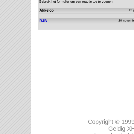
Gebruik het formulier om een reactie toe te voegen.
Akkelop
12 j
RJB
20 novemb
Copyright © 199
Geldig
XH